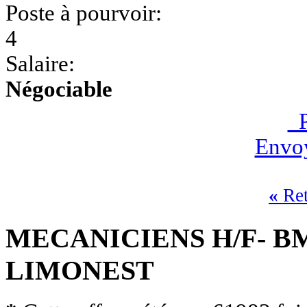
Poste à pourvoir:
4
Salaire:
Négociable
P
Envoy
«
Ret
MECANICIENS H/F- B
LIMONEST